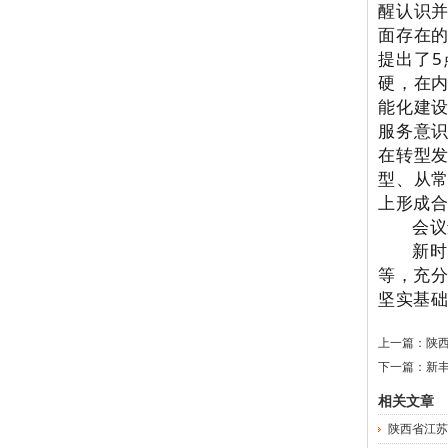
醒认识
面存在
提出了
硬，在
能化建
服务意
在转型
型、从
上形成
会议
新
等，充分
坚实基
上一篇：
陕
下一篇：
新
相关文章
陕西省江苏