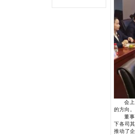
会上
的方向
董事
下各司
推动了