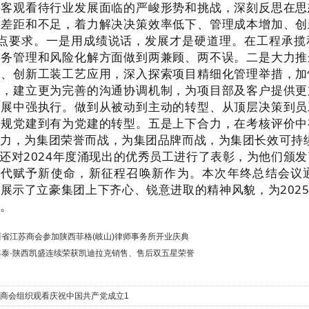
并客观看待行业发展面临的严峻形势和挑战，深刻反思在思
的差距和不足，着力解决决策效率低下、管理成本增加、创
5点要求。一是用成绩说话，发展才是硬道理。在工程承揽
内务管理和风险化解方面做到两兼顾、两不误。二是大力推
设、创新工装工艺应用，深入探索项目精细化管理举措，加
识，建立更为完善的沟通协调机制，为项目部及客户提供更
发展中强执行。做到从被动到主动的转型、从顶层决策到员
常规党建到有为党建的转型。五是上下合力，在考核评价中
合力，为集团荣誉而战，为集团品牌而战，为集团长效可持
还对2024年度涌现出的优秀员工进行了表彰，为他们颁
时代赋予新使命，新征程召唤新作为。本次年终总结会议
展示了立豪集团上下齐心、锐意进取的精神风貌，为202
础。
西省江苏商会参加陕西菲格(岐山)律师事务所开业庆典
丰泰·陕西凯盛连续荣获凯迪拉克销售、售后双五星荣誉
商会组织观看庆祝中国共产党成立1